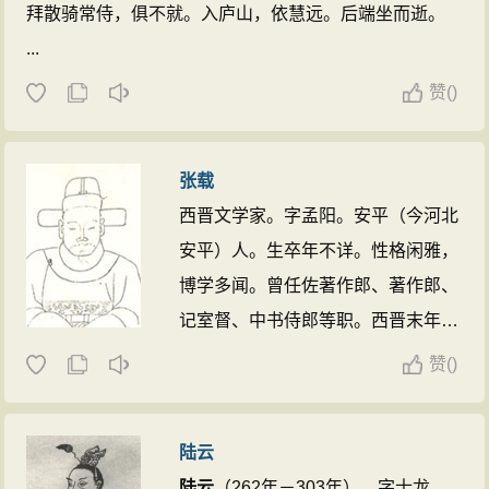
拜散骑常侍，俱不就。入庐山，依慧远。后端坐而逝。
...
赞
(
)
张载
西晋文学家。字孟阳。安平（今河北
安平）人。生卒年不详。性格闲雅，
博学多闻。曾任佐著作郎、著作郎、
记室督、中书侍郎等职。西晋末年世
乱，托病告归。
张载
与其弟张协、张
赞
(
)
亢，都以文学著称，时称“三张”。其
中，载、协相近，亢则略逊一筹。
陆云
《文心雕龙》说：“孟阳、景阳，才
陆云
（262年－303年），字士龙，