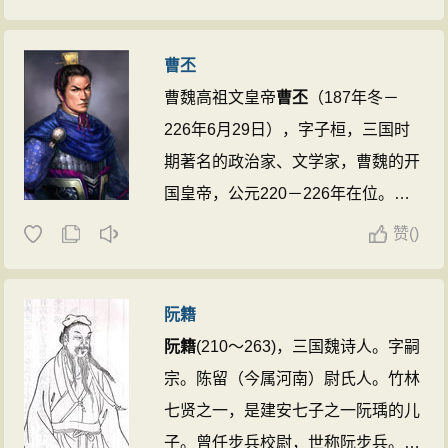
《晋史》，迁尚书郎。后为王敦记室
参军。以卜筮不吉谏阻敦谋反，为敦
曹丕
所杀。后追赠弘农太守。为《尔
曹魏高祖文皇帝
曹丕
（187年冬－
雅》、《方言》、《山海经》、《穆
226年6月29日），字子桓，三国时
天子传》作注，传于世。有辑本《郭
期著名的政治家、文学家，曹魏的开
弘农集》。 ...
国皇帝，公元220－226年在位。他
在位期间，平定边患。击退鲜卑，和
赞
(
)
匈奴、氐、羌等外夷修好，恢复汉朝
在西域的设置。除军政以外，
曹丕
自
阮籍
幼好文学，于诗、赋、文学皆有成
阮籍
(210～263)，三国魏诗人。字嗣
就，尤擅长于五言诗，与其父曹操和
宗。陈留（今属河南）尉氏人。竹林
弟曹植，并称三曹，今存《魏文帝
七贤之一，是建安七子之一阮瑀的儿
集》二卷。另外，
曹丕
著有《典
子。曾任步兵校尉，世称阮步兵。崇