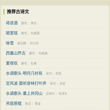
推荐古诗文
将进酒
唐代
：
李白
陋室铭
唐代
：
刘禹锡
咏雪
南北朝
：
刘义庆
西塞山怀古
唐代
：
刘禹锡
夏夜叹
唐代
：
杜甫
水调歌头·明月几时有
宋代
：
苏轼
定风波·莫听穿林打叶声
宋代
：
苏轼
水调歌头·重上井冈山
近现代
：
毛泽东
吊屈原赋
两汉
：
贾谊