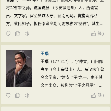
将军曹肇之孙，谯国谯县 （今安徽亳州）人，西晋官
员、文学家，官至襄城太守、征南司马。
曹摅
善治地
方，爱民如子，担任临淄令期间更被称为“圣君”。其生平
见载于《晋书·良吏传》中，张隐《文士传》中亦简载其
赞
(
)
生平。 ...
王粲
王粲
（177-217），字仲宣，山阳郡
高平（今山东微山）人。东汉末年著
名文学家，“建安七子”之一，由于其
文才出众，被称为“七子之冠冕”。初
仕刘表，后归曹操。 ...
赞
(
)