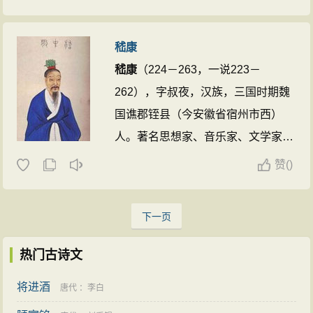
丽。编纂有中国第一部博物学著作
《博物志》。《隋书·经籍志》有
嵇康
《
张华
集》十卷，已佚，明人张溥辑
嵇康
（224－263，一说223－
有《张茂先集》。
张华
雅爱书籍，精
262），字叔夜，汉族，三国时期魏
通目录学，曾与荀勖等人依照刘向
国谯郡铚县（今安徽省宿州市西）
《别录》整理典籍。《宣和书谱》载
人。著名思想家、音乐家、文学家。
有其草书《得书帖》及行书《闻时
正始末年与阮籍等竹林名士共倡玄学
帖》。 ...
赞
(
)
新风，主张“越名教而任自然”、“审贵
贱而通物情”，为“竹林七贤”的精神领
下一页
袖。曾娶曹操曾孙女，官曹魏中散大
夫，世称嵇中散。后因得罪钟会，为
热门古诗文
其构陷，而被司马昭处死。 ...
将进酒
唐代
：
李白