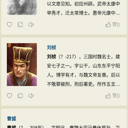
以文章见知。初应州辟。武帝太康中
举秀才，迁太常博士。惠帝元康中出
为宛令，有惠政。赵王司马伦篡位，
赞
(
)
齐王司马囧起兵，尼奔归，囧引为参
军，与谋时务，兼掌书记。事平，封
刘桢
安昌公，累迁太常卿。洛阳将没，携
刘桢
（？-217），三国时魏名士，建
家欲还乡，道病卒，年六十余。与潘
安七子之一。字公干，山东东平宁阳
岳以文学齐名，时称“两潘”。今有
人。博学有才，与魏文帝友善。后以
《潘太常集》辑本。 ...
不敬罪被刑，刑后署吏。所作五言
诗，风格遒劲，语言质朴，重名于
赞
(
)
世，今有《刘公干集》。 ...
曹摅
曹摅
（？—308年），字颜远，曹魏大司马曹休曾孙，卫