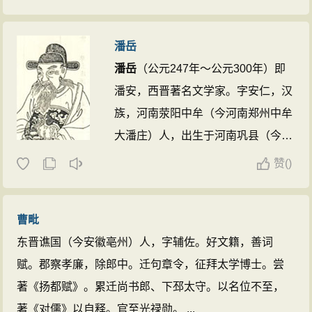
权，曾历任平原内史、祭酒、著作郎
等职，世称“陆平原”。后死于“八王之
潘岳
乱”，被夷三族。他“少有奇才，文章
潘岳
（公元247年～公元300年）即
冠世”（《晋书·
陆机
传》），与弟陆
潘安，西晋著名文学家。字安仁，汉
云俱为中国西晋时期著名文学家，被
族，河南荥阳中牟（今河南郑州中牟
誉为“太康之英”。
陆机
还是一位杰出
大潘庄）人，出生于河南巩县（今河
的书法家，他的《平复帖》是中古代
南郑州巩义）。潘安之名始于杜甫
存世最早的名人书法真迹。 ...
赞
(
)
《花底》诗“恐是潘安县，堪留卫玠
车。”后世遂以潘安称焉。 ...
曹毗
东晋谯国（今安徽亳州）人，字辅佐。好文籍，善词
赋。郡察孝廉，除郎中。迁句章令，征拜太学博士。尝
著《扬都赋》。累迁尚书郎、下邳太守。以名位不至，
著《对儒》以自释。官至光禄勋。 ...