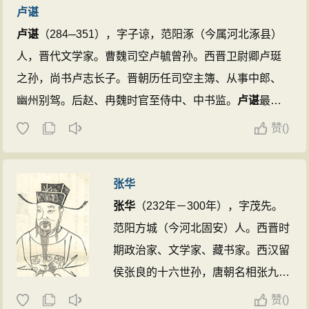
卢谌
卢谌
（284─351），字子谅，范阳涿（今属河北涿县）
人，晋代文学家。曹魏司空卢毓曾孙。西晋卫尉卿卢珽
之孙，尚书卢志长子。晋朝历任司空主簿、从事中郎、
幽州别驾。后赵、冉魏时官至侍中、中书监。
卢谌
最初
担任太尉椽。311年，洛阳失陷，随父北依刘琨，途中被
赞
(
)
刘粲所掳。312年，辗转归于姨父刘琨，受到青睐。318
年，刘琨为匹磾所拘。期间，
卢谌
与刘琨以诗相互赠
张华
答，写有《答刘琨诗二首》《赠刘琨诗二十首》。350
张华
（232年－300年），字茂先。
年，冉闵诛石氏、灭后赵，
卢谌
在冉魏任中书监，后在
范阳方城（今河北固安）人。西晋时
襄国遇害。时年67岁。
卢谌
为人清敏、才思敏捷，喜读
期政治家、文学家、藏书家。西汉留
老庄，又善于写文章。他著有《祭法》《庄子注》及文
侯张良的十六世孙，唐朝名相张九龄
集十卷，其中有些诗篇流传至今。 ...
的十四世祖。
张华
工于诗赋，词藻华
赞
(
)