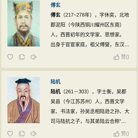
傅玄
的主要题材，相关作品有《饮酒》、
女。由门生故吏迎葬于清河。 ...
傅玄
（217~278年），字休奕，北地
《归园田居》、《桃花源记》、《五
郡泥阳（今陕西铜川耀州区东南）
柳先生传》、《归去来兮辞》等。 ...
人，西晋初年的文学家、思想家。
出身于官宦家庭，祖父傅燮，东汉汉
阳太守。父亲傅干，魏扶风太守。 ...
赞
(
)
陆机
陆机
（261－303），字士衡，吴郡
吴县（今江苏苏州）人，西晋文学
家、书法家，孙吴丞相陆逊之孙、大
司马陆抗之子，与其弟陆云合称“二
陆”。孙吴灭亡后出仕晋朝司马氏政
赞
(
)