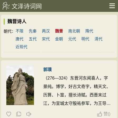
文泽诗词网
魏晋诗人
不限
先秦
两汉
魏晋
南北朝
隋代
朝代：
唐代
五代
宋代
金朝
元代
明代
清代
近现代
郭璞
（276—324）东晋河东闻喜人，字
景纯。博学，好古文奇字，精天文、
历算、卜筮，擅长诗赋。西晋末过
江，为宣城太守殷祐参军，为王导所
重。晋元帝拜著作佐郎，与王隐共撰
赞
(
)