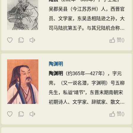
绮而相埒。”一说，“三张”指张华与
张
吴郡吴县（今江苏苏州）人，西晋官
载
、张协二人，张亢不在其内。 ...
员、文学家，东吴丞相陆逊之孙，大
司马陆抗第五子。与其兄陆机合称
“二陆”，曾任清河内史，故世称“陆清
赞
(
)
河”。
陆云
少聪颖，六岁即能文，被
荐举时才十六岁。后
陆云
任吴王司马
陶渊明
晏的郎中令，直言敢谏，经常批评吴
陶渊明
（约365年—427年），字元
王弊政，颇受司马晏礼遇，先后曾任
亮，（又一说名潜，字渊明）号五柳
尚书郎、侍御史，太子中舍人、中书
先生，私谥“靖节”，东晋末期南朝宋
侍郎、清河内史等职。陆机死于“八
初期诗人、文学家、辞赋家、散文
王之乱”而被夷三族后，
陆云
也为之
家。汉族，东晋浔阳柴桑人（今江西
牵连入狱。尽管许多人上疏司马颖请
赞
(
)
九江）。曾做过几年小官，后辞官回
求不要株连
陆云
，但他最终还是遇害
家，从此隐居，田园生活是
陶渊明
诗
了。时年四十二岁，无子，生有二