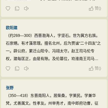
论》，当中的《论文》是中国文学史
奉老庄之学，政治上则采谨慎避祸的
上第一部有系统的文学批评专论作
赞
(
)
态度。
阮籍
是“正始之音”的代表，著
品。去世后庙号高祖（《资治通鉴》
有《咏怀》、《大人先生传》等。 ...
作世祖），谥为文皇帝，葬于首阳
欧阳建
陵。 ...
（约269—300）西晋渤海人，字坚石。世为冀方右族。
石崇甥。有才藻思理。擅名北州，后为贾谧“二十四友”之
一。辟公府，累迁山阳令、冯翊太守。赵王司马伦专
权，建每匡正，由是有隙。及伦篡位，劝淮南王司马允
诛伦。事泄被杀。临刑作《临终诗》。有《言尽意
赞
(
)
论》。 ...
张野
（350—418）东晋南阳人，居柴桑，字莱民。学兼华
梵，尤善属文。性孝友。州举秀才，南中郎府功曹，征