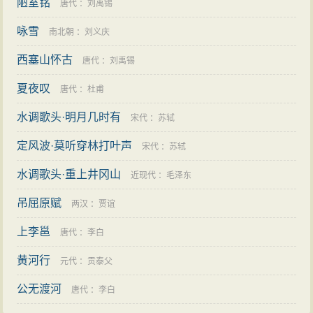
陋室铭
唐代
：
刘禹锡
咏雪
南北朝
：
刘义庆
西塞山怀古
唐代
：
刘禹锡
夏夜叹
唐代
：
杜甫
水调歌头·明月几时有
宋代
：
苏轼
定风波·莫听穿林打叶声
宋代
：
苏轼
水调歌头·重上井冈山
近现代
：
毛泽东
吊屈原赋
两汉
：
贾谊
上李邕
唐代
：
李白
黄河行
元代
：
贡泰父
公无渡河
唐代
：
李白