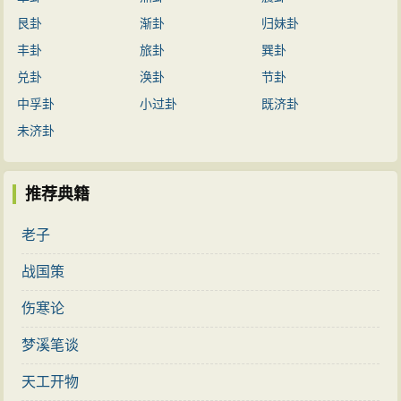
艮卦
渐卦
归妹卦
丰卦
旅卦
巽卦
兑卦
涣卦
节卦
中孚卦
小过卦
既济卦
未济卦
推荐典籍
老子
战国策
伤寒论
梦溪笔谈
天工开物