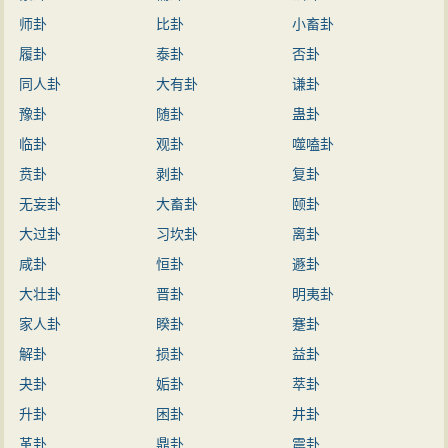
师卦
比卦
小畜卦
履卦
泰卦
否卦
同人卦
大有卦
谦卦
豫卦
随卦
蛊卦
临卦
观卦
噬嗑卦
贲卦
剥卦
复卦
无妄卦
大畜卦
颐卦
大过卦
习坎卦
离卦
咸卦
恒卦
遯卦
大壮卦
晋卦
明夷卦
家人卦
睽卦
蹇卦
解卦
损卦
益卦
夬卦
姤卦
萃卦
升卦
困卦
井卦
革卦
鼎卦
震卦