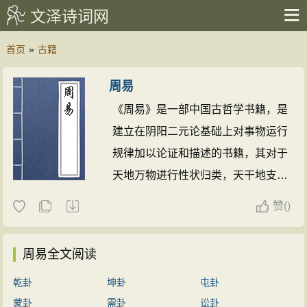
文泽诗词网
首页
»
古籍
周易
《周易》是一部中国古哲学书籍，是
建立在阴阳二元论基础上对事物运行
规律加以论证和描述的书籍，其对于
天地万物进行性状归类，天干地支五
行论，甚至精确到可以对事物的未来
赞
(
)
发展做出较为准确的预测。
周易全文阅读
乾卦
坤卦
屯卦
蒙卦
需卦
讼卦