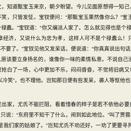
知道甄宝玉来京，朝夕盼望。今儿见面原想得一知己
笑，只管发怔。宝钗便问：“那甄宝玉果然像你么？”宝
禄蠹。”宝钗道：“你又编派人家了。怎么就见得也是个禄
章经济，又说什么为忠为孝，这样人可不是个禄蠹么！
不要了。”宝钗见他又发呆话，便说道：“你真真说出句
人原该要立身扬名的，谁像你一味的柔情私意。不说自己没
钗抢白了一场，心中更加不乐，闷闷昏昏，不觉将旧病又
以冷笑”，也不理他。岂知那日便有些发呆，袭人等怄他
家，尤氏不能拦阻，看着惜春的样子是若不依他必要
只说：“东府里不知干了什么，闹到如此地位。”叫了贾
是我们家的姑娘了。”岂知尤氏不劝还好，一劝了更要寻