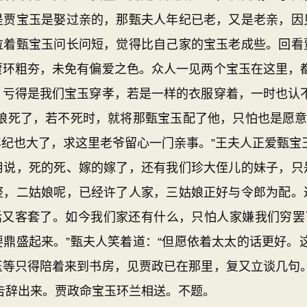
是贾宝玉是娶过亲的，那甄夫人年纪已老，又是老亲，因
拉着甄宝玉问长问短，觉得比自己家的宝玉老成些。回看
贾环粗夯，未免有偏爱之色。众人一见两个宝玉在这里，都
。亏得是我们宝玉穿孝，若是一样的衣服穿着，一时也认不
娘死了，若不死时，就将那甄宝玉配了他，只怕也是愿意
纪也大了，求这里老爷留心一门亲事。”王夫人正爱甄宝
用说，死的死、嫁的嫁了，还有我们珍大侄儿的妹子，只
整，二姑娘呢，已经许了人家，三姑娘正好与令郎为配。
话又客套了。如今我们家还有什么，只怕人家嫌我们穷罢
鼎盛起来。”甄夫人笑着道：“但愿依着太太的话更好。
玉等只得陪着来到书房，见贾政已在那里，复又立谈几句。
告辞出来。贾政命宝玉环兰相送。不题。