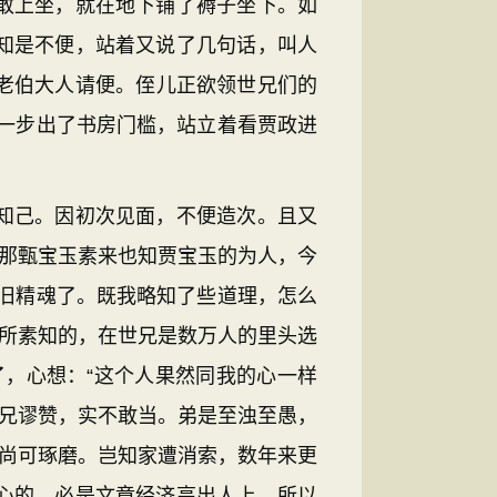
敢上坐，就在地下铺了褥子坐下。如
知是不便，站着又说了几句话，叫人
“老伯大人请便。侄儿正欲领世兄们的
一步出了书房门槛，站立着看贾政进
知己。因初次见面，不便造次。且又
”那甄宝玉素来也知贾宝玉的为人，今
旧精魂了。既我略知了些道理，怎么
弟所素知的，在世兄是数万人的里头选
，心想：“这个人果然同我的心一样
世兄谬赞，实不敢当。弟是至浊至愚，
谓尚可琢磨。岂知家遭消索，数年来更
心的，必是文章经济高出人上，所以