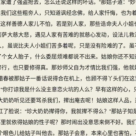
家遭了强盗抢去，怎么还说这样的坏话。”那姑子道：“
我们这些粗夯人，只知道讽经念佛，给人家忏悔，也为着
们家这样善德人家儿不怕，若是别人家，那些诰命夫人小姐
菩萨大慈大悲，遇见人家有苦难的就慈心发动，设法儿救
人，虽说比夫人小姐们苦多着呢，只是没有险难的了。虽
了个女人胎子，什么委屈烦难都说不出来。姑娘你还不知
修行，也只要修得真。那妙师父自为才情比我们强，他就
”惜春被那姑子一番话说得合在机上，也顾不得丫头们在这
“你打谅我是什么没主意恋火坑的人么？早有这样的心，
珍大奶奶听见还要骂杀我们，撵出庵去呢！姑娘这样人品，
红了脸说：“珍大奶奶撵得你，我就撵不得么？”那姑子知
里就依得姑娘的性子呢？那时闹出没意思来倒不好。我们
使个眼色儿给姑子叫他去。那姑子会意，本来心里也害怕，