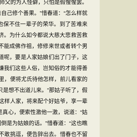
妙师父的为人怪僻，只怕是假惺惺罢。
自己修个善果。”惜春道：“怎么样就
也保不住一辈子的荣华。到了苦难来
济。为什么如今都说大慈大悲救苦救
不能成佛作祖，修修来世或者转个男
道呢，要是人家姑娘们出了门子，这
嫌我们这些人俗，岂知俗的才能得善
里，便将尤氏待他怎样，前儿看家的
只是想不出道儿来。”那姑子听了，假
这样人家，将来配个好姑爷，享一辈
是真心，便索性激他一激，说道：“姑
倒是为姑娘的话。”惜春道：“这也瞧
不敢挑逗，便告辞出去。惜春也不留