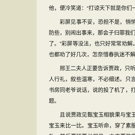
他，便冷笑道：“打谅天下就是你们
彩屏见事不妥，恐担不是，悄悄的
防些，别闹出事来，那会子归罪我们
了。”彩屏等没法，也只好常常劝
也都劝了好几次，怎奈惜春执迷不
邢王二夫人正要告诉贾政，只听外
人行礼，叙些温寒，不必细述。只
书房同老爷说话，说的投了机了，
题。
且说贾政见甄宝玉相貌果与宝玉一
宝玉来比一比。宝玉听命，穿了素