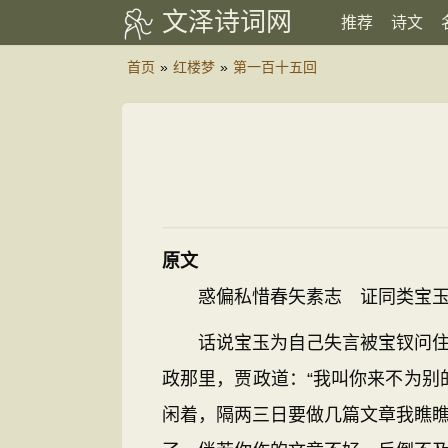
文泽诗词网
推荐
诗文
首页
»
红楼梦
»
第一百十五回
原文
惑偏私惜春矢素志 证同类宝玉
话说宝玉为自己失言被宝钗问住，
政那里，贾政道：“我叫你来不为
闲着，隔两三日要做几篇文章我瞧瞧