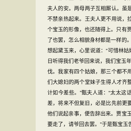
夫人的安。两母两子互相厮认。虽
不禁亲热起来。王夫人更不用说，
个宝玉的形像，也还随得上。只有
了也罢，怎么相貌身材都是一样的
想起黛玉来，心里说道：“可惜林姑
日听得我们老爷回来说，我们宝玉年
伐。我家有四个姑娘，那三个都不
们大媳妇的两个堂妹子生得人才齐
计如今差些。”甄夫人道：“太太这
差，将来不但复旧，必是比先前更要
他们说起亲事，便告辞出来。贾宝
要走了，请爷回去罢。”于是甄宝玉