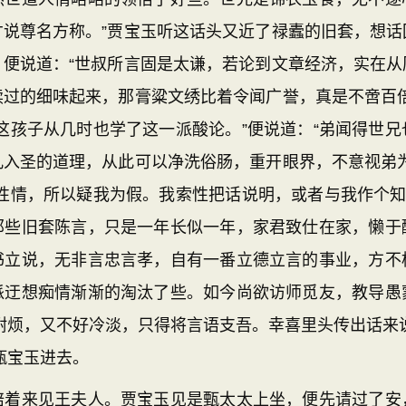
才说尊名方称。”贾宝玉听这话头又近了禄蠹的旧套，想话
，便说道：“世叔所言固是太谦，若论到文章经济，实在从
读过的细味起来，那膏粱文绣比着令闻广誉，真是不啻百倍
这孩子从几时也学了这一派酸论。”便说道：“弟闻得世
凡入圣的道理，从此可以净洗俗肠，重开眼界，不意视弟为
性情，所以疑我为假。我索性把话说明，或者与我作个知
那些旧套陈言，只是一年长似一年，家君致仕在家，懒于
书立说，无非言忠言孝，自有一番立德立言的事业，方不
派迂想痴情渐渐的淘汰了些。如今尚欲访师觅友，教导愚
耐烦，又不好冷淡，只得将言语支吾。幸喜里头传出话来
甄宝玉进去。
来见王夫人。贾宝玉见是甄太太上坐，便先请过了安