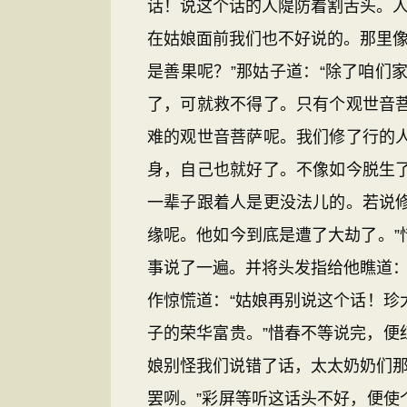
话！说这个话的人隄防着割舌头。人
在姑娘面前我们也不好说的。那里像
是善果呢？”那姑子道：“除了咱
了，可就救不得了。只有个观世音
难的观世音菩萨呢。我们修了行的
身，自己也就好了。不像如今脱生
一辈子跟着人是更没法儿的。若说
缘呢。他如今到底是遭了大劫了。
事说了一遍。并将头发指给他瞧道：
作惊慌道：“姑娘再别说这个话！
子的荣华富贵。”惜春不等说完，便
娘别怪我们说错了话，太太奶奶们那
罢咧。”彩屏等听这话头不好，便