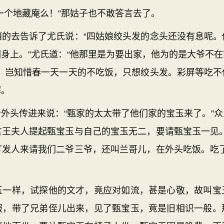
一个地藏庵么！”那姑子也不敢答言去了。
去告诉了尤氏说：“四姑娘绞头发的念头还没有息呢。
身上。”尤氏道：“他那里是为要出家，他为的是大爷不
解。岂知惜春一天一天的不吃饭，只想绞头发。彩屏等吃不
解。
头传进来说：“甄家的太太带了他们家的宝玉来了。”众
言王夫人提起甄宝玉与自己的宝玉无二，要请甄宝玉一见。
打发人来请我们二爷三爷，还叫兰哥儿，在外头吃饭。吃了
样，试探他的文才，竟应对如流，甚是心敬，故叫宝
服，带了兄弟侄儿出来，见了甄宝玉，竟是旧相识一般。