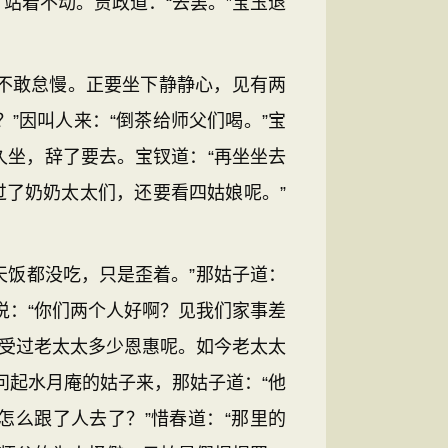
站着不动。贾政道：“去罢。”宝玉退
不敢怠慢。正要坐下静静心，见有两
”因叫人来：“倒茶给师父们喝。”宝
坐，辞了要去。宝钗道：“再坐坐去
过了奶奶太太们，还要看四姑娘呢。”
饭都没吃，只是歪着。”那姑子道：
说：“你们两个人好啊？见我们家事差
，受过老太太多少恩惠呢。如今老太太
问起水月庵的姑子来，那姑子道：“他
怎么跟了人去了？”惜春道：“那里的