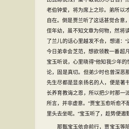
老伯钟爱，将为席上之珍。弟所以
自在。倒是贾兰听了这话甚觉合意
侄年幼，虽不知文章为何物，然将
了兰儿的话心里越发不合，想道：“
今日弟幸会芝范，想欲领教一番超
宝玉听说，心里晓得“他知我少年的
论，固是真切。但弟少时也曾深恶
先生尽都是显亲扬名的人，便是著
长养育教诲之恩，所以把少时那一
所言，并非虚意。”贾宝玉愈听愈不
里头去坐呢。”宝玉听了，趁势便邀
那甄宝玉依命前行，贾宝玉等陪着