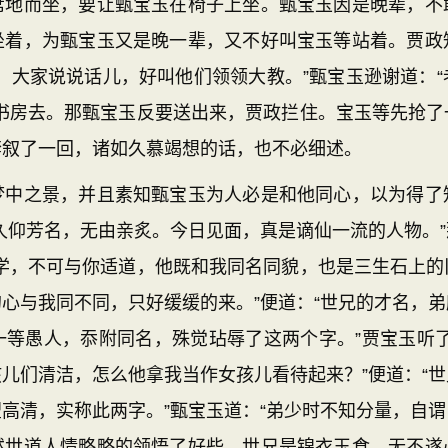
席地而坐，要让甄宝玉在椅子上坐。甄宝玉因是晚辈，不
坐着，为甄宝玉又是晚一辈，又不好叫宝玉等站着。贾政
，大家说说话儿，好叫他们领领大教。”甄宝玉逊谢道：
内书房去。那甄宝玉反要送出来，贾政拦住。宝玉等先抢了
套叙了一回，诸如久慕竭想的话，也不必细述。
之景，并且素知甄宝玉为人必是和他同心，以为得了
久仰芳名，无由亲炙。今日见面，真是谪仙一流的人物。
共学，不可与你适道，他既和我同名同貌，也是三生石上的
心与我同不同，只好缓缓的来。”便道：“世兄的才名，
一等愚人，忝附同名，殊觉玷辱了这两个字。”贾宝玉听了
儿们清洁，怎么他拿我当作女孩儿看待起来？”便道：“
高清，实称此两字。”甄宝玉道：“弟少时不知分量，自
然世道人情略略的领悟了好些。世兄是锦衣玉食，无不遂