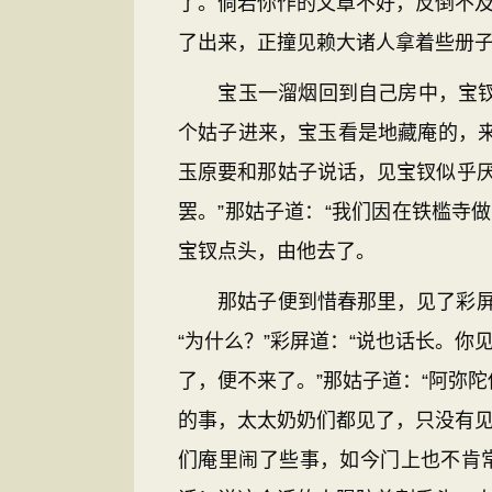
了。倘若你作的文章不好，反倒不及
了出来，正撞见赖大诸人拿着些册
宝玉一溜烟回到自己房中，宝钗问
个姑子进来，宝玉看是地藏庵的，来
玉原要和那姑子说话，见宝钗似乎
罢。”那姑子道：“我们因在铁槛寺
宝钗点头，由他去了。
那姑子便到惜春那里，见了彩屏，
“为什么？”彩屏道：“说也话长。
了，便不来了。”那姑子道：“阿弥
的事，太太奶奶们都见了，只没有见
们庵里闹了些事，如今门上也不肯常