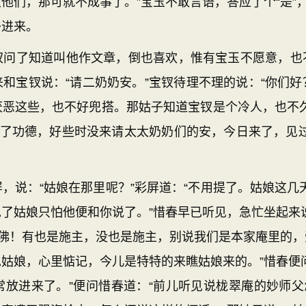
他们，那可就不成事了。”宝玉不敢言语，答应了个“是”，
子进来。
了知道叫他作文章，倒也喜欢，惟有宝玉不愿意，也
和宝钗说：“请二奶奶安。”宝钗待理不理的说：“你们好？
厌恶这些，也不好兜搭。那姑子知道宝钗是个冷人，也不久
做了功德，好些时没来请太太奶奶们的安，今日来了，见
说：“姑娘在那里呢？”彩屏道：“不用提了。姑娘这几天
你见了姑娘只怕他便和你说了。”惜春早已听见，急忙坐起来
陀佛！有也是施主，没也是施主，别说我们是本家庵里的
姑娘，心里惦记，今儿是特特的来瞧姑娘来的。”惜春便
放进来了。”便问惜春道：“前儿听见说栊翠庵的妙师父