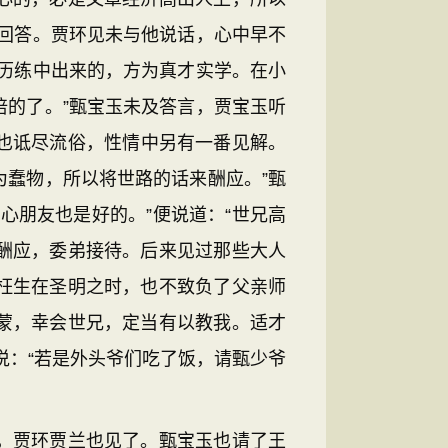
回答。贾环见未与他说话，心中早不
历练中出来的，方为真才实学。在小
的了。”甄宝玉未及答言，贾宝玉听
兄也诋尽流俗，性情中另有一番见解。
蠢物，所以将世路的话来酬应。”甄
心朋友也是好的。”便说道：“世兄高
酬应，委弟接待。后来见过那些大人
枉生在圣明之时，也不致负了父亲师
蒙，幸会世兄，定当有以教我。适才
说：“若是外头爷们吃了饭，请甄少爷
，贾环贾兰也见了。甄宝玉也请了王