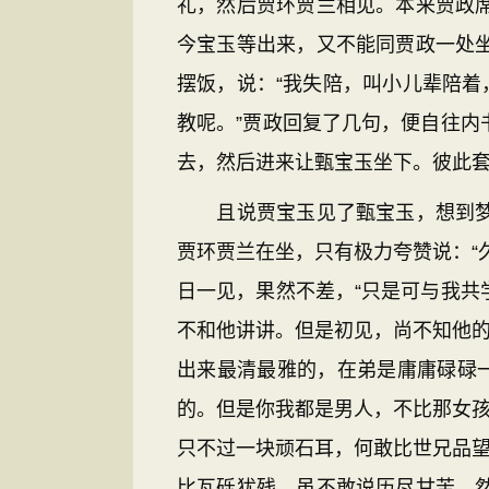
礼，然后贾环贾兰相见。本来贾政
今宝玉等出来，又不能同贾政一处
摆饭，说：“我失陪，叫小儿辈陪着
教呢。”贾政回复了几句，便自往
去，然后进来让甄宝玉坐下。彼此
且说贾宝玉见了甄宝玉，想到梦中
贾环贾兰在坐，只有极力夸赞说：“
日一见，果然不差，“只是可与我
不和他讲讲。但是初见，尚不知他的
出来最清最雅的，在弟是庸庸碌碌
的。但是你我都是男人，不比那女孩
只不过一块顽石耳，何敢比世兄品望
比瓦砾犹残，虽不敢说历尽甘苦，