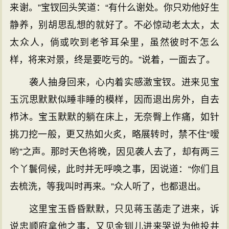
来谢。”宝钗回头笑道：“有什么谢处。你只劝他好生
静养，别胡思乱想的就好了。不必惊动老太太，太
太众人，倘或吹到老爷耳朵里，虽然彼时不怎么
样，将来对景，终是要吃亏的。”说着，一面去了。
袭人抽身回来，心内着实感激宝钗。进来见宝
玉沉思默默似睡非睡的模样，因而退出房外，自去
栉沐。宝玉默默的躺在床上，无奈臀上作痛，如针
挑刀挖一般，更又热如火炙，略展转时，禁不住“嗳
哟”之声。那时天色将晚，因见袭人去了，却有两三
个丫鬟伺候，此时并无呼唤之事，因说道：“你们且
去梳洗，等我叫时再来。”众人听了，也都退出。
这里宝玉昏昏默默，只见蒋玉菡走了进来，诉
说忠顺府拿他之事，又见金钏儿进来哭说为他投井