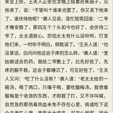
来至上房。王夫人正坐在凉榻上摇着芭蕉扇子，见
他来了，说：“不管叫个谁来也罢了。你又丢下他来
了，谁伏侍他呢？”袭人见说，连忙陪笑回道：“二爷
才睡安稳了，那四五个丫头如今也好了，会伏侍二
爷了，太太请放心。恐怕太太有什么话吩咐，打发
他们来，一时听不明白，倒耽误了。”王夫人道：“也
没甚话，白问问他这会子疼的怎么样。”袭人道：“宝
姑娘送去的药，我给二爷敷上了，比先好些了。先
疼的躺不稳，这会子都睡沉了，可见好些了。”王夫
人又问：“吃了什么没有？”袭人道：“老太太给的一
碗汤，喝了两口，只嚷干喝，要吃酸梅汤。我想着
酸梅是个收敛的东西，才刚捱了打，又不许叫喊，
自然急的那热毒热血未免不存在心里，倘或吃下这