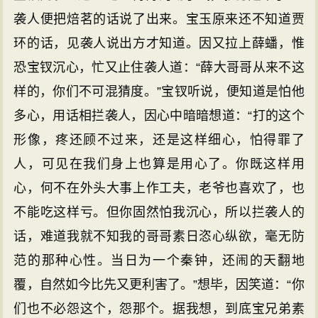
袭人便把焙茗的话说了出来。宝玉原来还不知道贾
环的话，见袭人说出方才知道。因又拉上薛蟠，惟
恐宝钗沉心，忙又止住袭人道：“薛大哥哥从来不这
样的，你们不可混猜度。”宝钗听说，便知道是怕他
多心，用话相拦袭人，因心中暗暗想道：“打的这个
形像，疼还顾不过来，还是这样细心，怕得罪了
人，可见在我们身上也算是用心了。你既这样用
心，何不在外头大事上作工夫，老爷也喜欢了，也
不能吃这样亏。但你固然怕我沉心，所以拦袭人的
话，难道我就不知我的哥哥素日恣心纵欲，毫无防
范的那种心性。当日为一个秦钟，还闹的天翻地
覆，自然如今比先又更利害了。”想毕，因笑道：“你
们也不必怨这个，怨那个。据我想，到底宝兄弟素