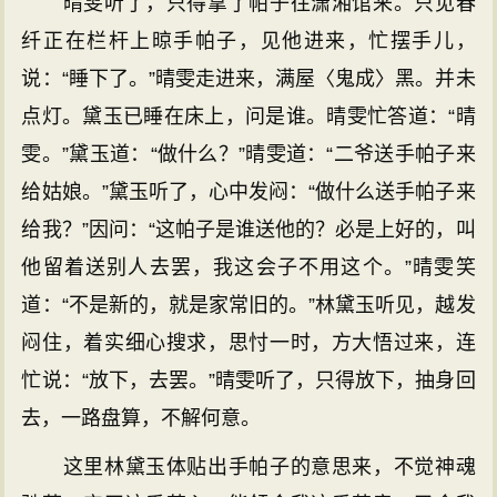
晴雯听了，只得拿了帕子往潇湘馆来。只见春
纤正在栏杆上晾手帕子，见他进来，忙摆手儿，
说：“睡下了。”晴雯走进来，满屋〈鬼成〉黑。并未
点灯。黛玉已睡在床上，问是谁。晴雯忙答道：“晴
雯。”黛玉道：“做什么？”晴雯道：“二爷送手帕子来
给姑娘。”黛玉听了，心中发闷：“做什么送手帕子来
给我？”因问：“这帕子是谁送他的？必是上好的，叫
他留着送别人去罢，我这会子不用这个。”晴雯笑
道：“不是新的，就是家常旧的。”林黛玉听见，越发
闷住，着实细心搜求，思忖一时，方大悟过来，连
忙说：“放下，去罢。”晴雯听了，只得放下，抽身回
去，一路盘算，不解何意。
这里林黛玉体贴出手帕子的意思来，不觉神魂