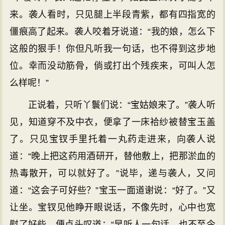
来。袭人看时，只见腿上半段青紫，都有四指宽的
僵痕高了起来。袭人咬着牙说道：“我的娘，怎么下
这般的狠手！你但凡听我一句话，也不得到这步地
位。幸而没动筋骨，倘或打出个残疾来，可叫人怎
么样呢！”
正说着，只听丫鬟们说：“宝姑娘来了。”袭人听
见，知道穿不及中衣，便拿了一床袷纱被替宝玉盖
了。只见宝钗手里托着一丸药走进来，向袭人说
道：“晚上把这药用酒研开，替他敷上，把那淤血的
热毒散开，可以就好了。”说毕，递与袭人，又问
道：“这会子可好些？”宝玉一面道谢说：“好了。”又
让坐。宝钗见他睁开眼说话，不像先时，心中也宽
慰了好些，便点头叹道：“早听人一句话，也不至今