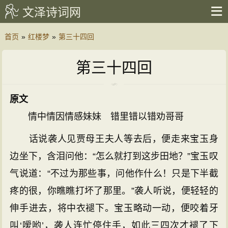
文泽诗词网
首页
»
红楼梦
»
第三十四回
第三十四回
原文
情中情因情感妹妹 错里错以错劝哥哥
话说袭人见贾母王夫人等去后，便走来宝玉身
边坐下，含泪问他：“怎么就打到这步田地？”宝玉叹
气说道：“不过为那些事，问他作什么！只是下半截
疼的很，你瞧瞧打坏了那里。”袭人听说，便轻轻的
伸手进去，将中衣褪下。宝玉略动一动，便咬着牙
叫‘嗳哟’，袭人连忙停住手，如此三四次才褪了下