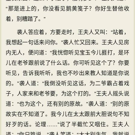
“那是进上的，你没看见鹅黄笺子？你好生替他收
着，别糟踏了。”
袭人答应着，方要走时，王夫人又叫：“站着，
我想起一句话来问你。”袭人忙又回来。王夫人见房
内无人，便问道：“我恍惚听见宝玉今儿捱打，是环
儿在老爷跟前说了什么话。你可听见这个了？你要
听见，告诉我听听，我也不吵出来教人知道是你说
的。”袭人道：“我倒没听见这话，为二爷霸占着戏
子，人家来和老爷要，为这个打的。”王夫人摇头说
道：“也为这个，还有别的原故。”袭人道：“别的原
故实在不知道了。我今儿在太太跟前大胆说句不知
好歹的话。论理……”说了半截忙又咽住。王夫人
道：“你只管说。”袭人笑道：“太太别生气，我就说