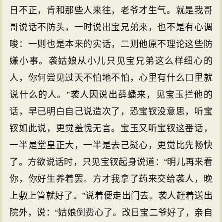
日不正，肯和那些人来往，老爷才生气。就是我哥
哥说话不防头，一时说出宝兄弟来，也不是有心调
唆：一则也是本来的实话，二则他原不理论这些防
嫌小事。袭姑娘从小儿只见宝兄弟这么样细心的
人，你何尝见过天不怕地不怕，心里有什么口里就
说什么的人。”袭人因说出薛蟠来，见宝玉拦他的
话，早已明白自己说造次了，恐宝钗没意思，听宝
钗如此说，更觉羞愧无言。宝玉又听宝钗这番话，
一半是堂皇正大，一半是去己疑心，更觉比先畅快
了。方欲说话时，只见宝钗起身说道：“明儿再来看
你，你好生养着罢。方才我拿了药来交给袭人，晚
上敷上管就好了。”说着便走出门去。袭人赶着送出
院外，说：“姑娘倒费心了。改日宝二爷好了，亲自