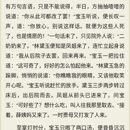
有万句言语，只是不能说得，半日，方抽抽噎噎的
说道：“你从此可都改了罢！”宝玉听说，便长叹一
声，道：“你放心，别说这样话。就便为这些人死
了，也是情愿的！”一句话未了，只见院外人说：“二
奶奶来了。”林黛玉便知是凤姐来了，连忙立起身说
道：“我从后院子去罢，回来再来。”宝玉一把拉住
道：“这可奇了，好好的怎么怕起他来。”林黛玉急的
跺脚，悄悄的说道：“你瞧瞧我的眼睛，又该他取笑
开心呢。”宝玉听说赶忙的放手。黛玉三步两步转过
床后，出后院而去。凤姐从前头已进来了，问宝
玉：“可好些了？想什么吃，叫人往我那里取去。”接
着，薛姨妈又来了。一时贾母又打发了人来。
至掌灯时分，宝玉只喝了两口汤，便昏昏沉沉