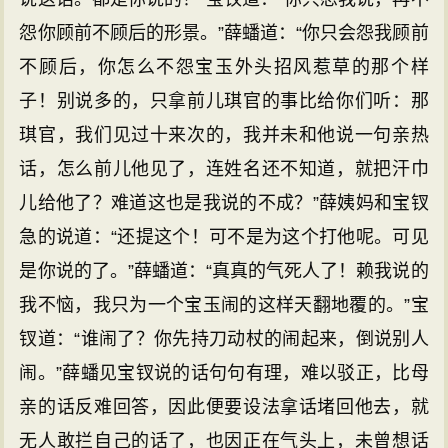
怨你顾前不顾后的形景。”薛蟠道：“你只会怨我顾前
不顾后，你怎么不怨宝玉外头招风惹草的那个样
子！别说多的，只拿前儿琪官的事比给你们听：那
琪官，我们见过十来次的，我并未和他说一句亲热
话，怎么前儿他见了，连姓名还不知道，就把汗巾
儿给他了？难道这也是我说的不成？”薛姨妈和宝钗
急的说道：“还提这个！可不是为这个打他呢。可见
是你说的了。”薛蟠道：“真真的气死人了！赖我说的
我不恼，我只为一个宝玉闹的这样天翻地覆的。”宝
钗道：“谁闹了？你先持刀动杖的闹起来，倒说别人
闹。”薛蟠见宝钗说的话句句有理，难以驳正，比母
亲的话反难回答，因此便要设法拿话堵回他去，就
无人敢拦自己的话了，也因正在气头上，未曾想话