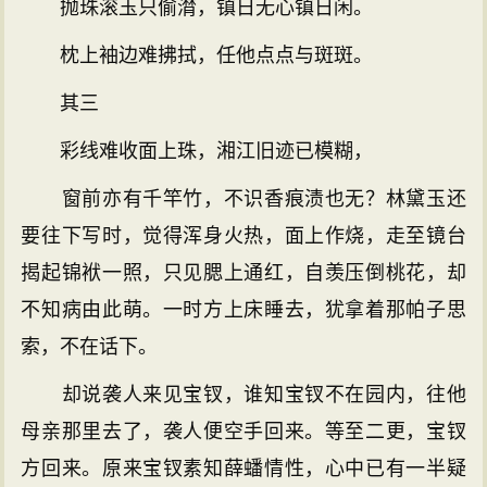
抛珠滚玉只偷潸，镇日无心镇日闲。
枕上袖边难拂拭，任他点点与斑斑。
其三
彩线难收面上珠，湘江旧迹已模糊，
窗前亦有千竿竹，不识香痕渍也无？林黛玉还
要往下写时，觉得浑身火热，面上作烧，走至镜台
揭起锦袱一照，只见腮上通红，自羡压倒桃花，却
不知病由此萌。一时方上床睡去，犹拿着那帕子思
索，不在话下。
却说袭人来见宝钗，谁知宝钗不在园内，往他
母亲那里去了，袭人便空手回来。等至二更，宝钗
方回来。原来宝钗素知薛蟠情性，心中已有一半疑