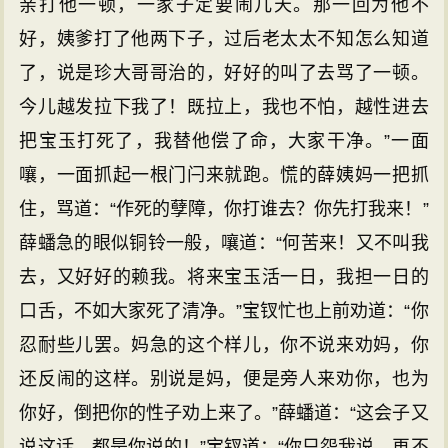
亲打他一顿，一家子定要闹几天。那一回为他不
好，姨爹打了他两下子，过后老太太不知怎么知道
了，说是珍大哥哥治的，好好的叫了去骂了一顿。
今儿越发拉下我了！既拉上，我也不怕，越性进去
把宝玉打死了，我替他偿了命，大家干净。”一面
嚷，一面抓起一根门闩来就跑。慌的薛姨妈一把抓
住，骂道：“作死的孽障，你打谁去？你先打我来！”
薛蟠急的眼似铜铃一般，嚷道：“何苦来！又不叫我
去，又好好的赖我。将来宝玉活一日，我担一日的
口舌，不如大家死了清净。”宝钗忙也上前劝道：“你
忍耐些儿罢。妈急的这个样儿，你不说来劝妈，你
还反闹的这样。别说是妈，便是旁人来劝你，也为
你好，倒把你的性子劝上来了。”薛蟠道：“这会子又
说这话。都是你说的！”宝钗道：“你只怨我说，再不