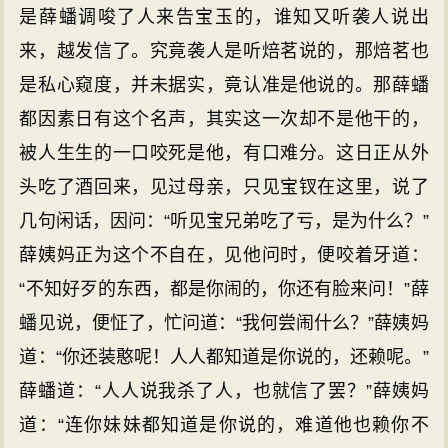
是薛蟠调唆了人来告宝玉的，谁知又听袭人说出
来，越发信了。究竟袭人是听焙茗说的，那焙茗也
是私心窥度，并未据实，竟认准是他说的。那薛蟠
都因素日有这个名声，其实这一次却不是他干的，
被人生生的一口咬死是他，有口难分。这日正从外
头吃了酒回来，见过母亲，只见宝钗在这里，说了
几句闲话，因问：“听见宝兄弟吃了亏，是为什么？”
薛姨妈正为这个不自在，见他问时，便咬着牙道：
“不知好歹的东西，都是你闹的，你还有脸来问！”薛
蟠见说，便怔了，忙问道：“我何尝闹什么？”薛姨妈
道：“你还装憨呢！人人都知道是你说的，还赖呢。”
薛蟠道：“人人说我杀了人，也就信了罢？”薛姨妈
道：“连你妹妹都知道是你说的，难道他也赖你不