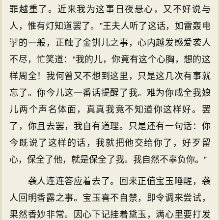
罪越重了。近来我为这事日夜悬心，又不好说与
人，惟有灯知道罢了。”王夫人听了这话，如雷轰电
掣的一般，正触了金钏儿之事，心内越发感爱袭人
不尽，忙笑道：“我的儿，你竟有这个心胸，想的这
样周全！我何曾又不想到这里，只是这几次有事就
忘了。你今儿这一番话提醒了我。难为你成全我娘
儿两个声名体面，真真我竟不知道你这样好。罢
了，你且去罢，我自有道理。只是还有一句话：你
今既说了这样的话，我就把他交给你了，好歹留
心，保全了他，就是保全了我。我自然不辜负你。”
袭人连连答应着去了。回来正值宝玉睡醒，袭
人回明香露之事。宝玉喜不自禁，即令调来尝试，
果然香妙非常。因心下记挂着黛玉，满心里要打发