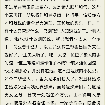
不过是在宝玉身上留心，或是诸人跟前和气，这些
小意思好，所以将你和老姨娘一体行事。谁知你方
才和我说的话全是大道理，正和我的想头一样。你
有什么只管说什么，只别教别人知道就是了。”袭人
道：“我也没什么别的说。我只想着讨太太一个示
下，怎么变个法儿，以后竟还教二爷搬出园外来住
就好了。”王夫人听了，吃一大惊，忙拉了袭人的手
问道：“宝玉难道和谁作怪了不成？”袭人连忙回道：
“太太别多心，并没有这话。这不过是我的小见识。
如今二爷也大了，里头姑娘们也大了，况且林姑娘
宝姑娘又是两姨姑表姊妹，虽说是姊妹们，到底是
男女之分，日夜一处起坐不方便，由不得叫人悬
心，便是外人看着也不像。一家子的事，俗语说