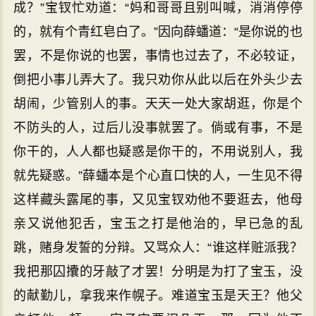
成？”宝钗忙劝道：“妈和哥哥且别叫喊，消消停停
的，就有个青红皂白了。”因向薛蟠道：“是你说的也
罢，不是你说的也罢，事情也过去了，不必较证，
倒把小事儿弄大了。我只劝你从此以后在外头少去
胡闹，少管别人的事。天天一处大家胡逛，你是个
不防头的人，过后儿没事就罢了。倘或有事，不是
你干的，人人都也疑惑是你干的，不用说别人，我
就先疑惑。”薛蟠本是个心直口快的人，一生见不得
这样藏头露尾的事，又见宝钗劝他不要逛去，他母
亲又说他犯舌，宝玉之打是他治的，早已急的乱
跳，赌身发誓的分辩。又骂众人：“谁这样赃派我？
我把那囚攮的牙敲了才罢！分明是为打了宝玉，没
的献勤儿，拿我来作幌子。难道宝玉是天王？他父