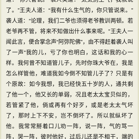
了。”王夫人道：“我有什么生气的，你只管说来。”
袭人道：“论理，我们二爷也须得老爷教训两顿。若
老爷再不管，将来不知做出什么事来呢。”王夫人一
闻此言，便合掌念声“阿弥陀佛”，由不得赶着袭人叫
了一声“我的儿，亏了你也明白，这话和我的心一
样。我何曾不知道管儿子，先时你珠大爷在，我是
怎么样管他，难道我如今倒不知管儿子了？只是有
个原故：如今我想，我已经快五十岁的人，通共剩
了他一个，他又长的单弱，况且老太太宝贝似的，
若管紧了他，倘或再有个好歹，或是老太太气坏
了，那时上下不安，岂不倒坏了。所以就纵坏了
他。我常常掰着口儿劝一阵，说一阵，气的骂一
阵，哭一阵，彼时他好，过后儿还是不相干，端的