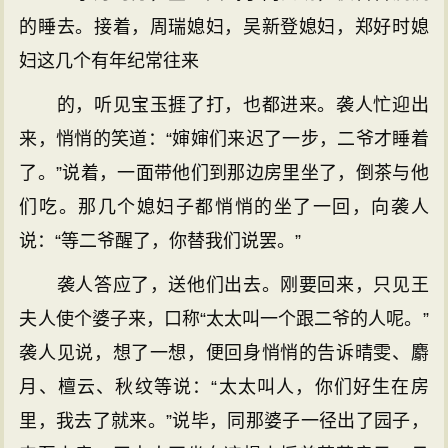
的睡去。接着，周瑞媳妇，吴新登媳妇，郑好时媳
妇这几个有年纪常往来
的，听见宝玉捱了打，也都进来。袭人忙迎出
来，悄悄的笑道：“婶婶们来迟了一步，二爷才睡着
了。”说着，一面带他们到那边房里坐了，倒茶与他
们吃。那几个媳妇子都悄悄的坐了一回，向袭人
说：“等二爷醒了，你替我们说罢。”
袭人答应了，送他们出去。刚要回来，只见王
夫人使个婆子来，口称“太太叫一个跟二爷的人呢。”
袭人见说，想了一想，便回身悄悄的告诉晴雯、麝
月、檀云、秋纹等说：“太太叫人，你们好生在房
里，我去了就来。”说毕，同那婆子一径出了园子，