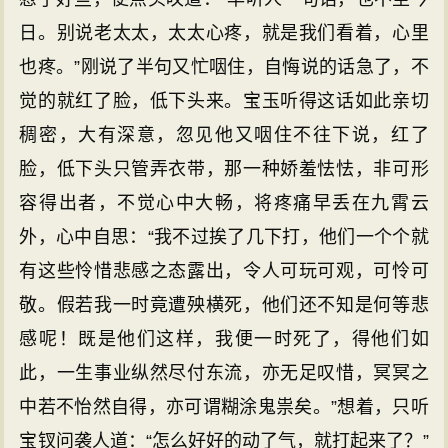
日。别说老太太，太太心疼，就是我们看着，心里
也疼。”刚说了半句又忙咽住，自悔说的话急了，不
觉的就红了脸，低下头来。宝玉听得这话如此亲切
稠密，大有深意，忽见他又咽住不往下说，红了
脸，低下头只管弄衣带，那一种娇羞怯怯，非可形
容得出者，不觉心中大畅，将疼痛早丢在九霄云
外，心中自思：“我不过挨了几下打，他们一个个就
有这些怜惜悲感之态露出，令人可玩可观，可怜可
敬。假若我一时竟遭殃横死，他们还不知是何等悲
感呢！既是他们这样，我便一时死了，得他们如
此，一生事业纵然尽付东流，亦无足叹惜，冥冥之
中若不怡然自得，亦可谓糊涂鬼祟矣。”想着，只听
宝钗问袭人道：“怎么好好的动了气，就打起来了？”