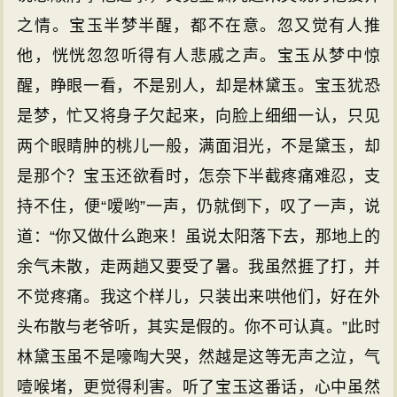
之情。宝玉半梦半醒，都不在意。忽又觉有人推
他，恍恍忽忽听得有人悲戚之声。宝玉从梦中惊
醒，睁眼一看，不是别人，却是林黛玉。宝玉犹恐
是梦，忙又将身子欠起来，向脸上细细一认，只见
两个眼睛肿的桃儿一般，满面泪光，不是黛玉，却
是那个？宝玉还欲看时，怎奈下半截疼痛难忍，支
持不住，便“嗳哟”一声，仍就倒下，叹了一声，说
道：“你又做什么跑来！虽说太阳落下去，那地上的
余气未散，走两趟又要受了暑。我虽然捱了打，并
不觉疼痛。我这个样儿，只装出来哄他们，好在外
头布散与老爷听，其实是假的。你不可认真。”此时
林黛玉虽不是嚎啕大哭，然越是这等无声之泣，气
噎喉堵，更觉得利害。听了宝玉这番话，心中虽然