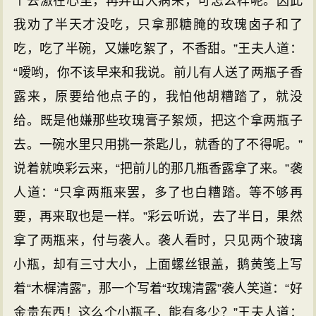
个去激在心里，再弄出大病来，可怎么样呢。因此
我劝了半天才没吃，只拿那糖腌的玫瑰卤子和了
吃，吃了半碗，又嫌吃絮了，不香甜。”王夫人道：
“嗳哟，你不该早来和我说。前儿有人送了两瓶子香
露来，原要给他点子的，我怕他胡糟踏了，就没
给。既是他嫌那些玫瑰膏子絮烦，把这个拿两瓶子
去。一碗水里只用挑一茶匙儿，就香的了不得呢。”
说着就唤彩云来，“把前儿的那几瓶香露拿了来。”袭
人道：“只拿两瓶来罢，多了也白糟踏。等不够再
要，再来取也是一样。”彩云听说，去了半日，果然
拿了两瓶来，付与袭人。袭人看时，只见两个玻璃
小瓶，却有三寸大小，上面螺丝银盖，鹅黄笺上写
着“木樨清露”，那一个写着“玫瑰清露”袭人笑道：“好
金贵东西！这么个小瓶子，能有多少？”王夫人道：