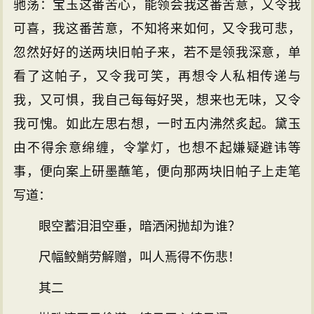
驰荡：宝玉这番苦心，能领会我这番苦意，又令我
可喜，我这番苦意，不知将来如何，又令我可悲，
忽然好好的送两块旧帕子来，若不是领我深意，单
看了这帕子，又令我可笑，再想令人私相传递与
我，又可惧，我自己每每好哭，想来也无味，又令
我可愧。如此左思右想，一时五内沸然炙起。黛玉
由不得余意绵缠，令掌灯，也想不起嫌疑避讳等
事，便向案上研墨蘸笔，便向那两块旧帕子上走笔
写道：
眼空蓄泪泪空垂，暗洒闲抛却为谁？
尺幅鲛鮹劳解赠，叫人焉得不伤悲！
其二