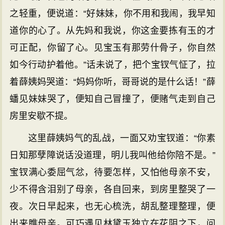
之轻重，便说道：“好妹妹，你不用和我闹，我早知
道你的心了。从先妈和我说，你这金要拣有玉的才
可正配，你留了心。见宝玉有那劳什骨子，你自然
如今行动护着他。”话未说了，把个宝钗气怔了，拉
着薛姨妈哭道：“妈妈你听，哥哥说的是什么话！”薛
蟠见妹妹哭了，便知自己冒撞了，便赌气走到自己
房里安歇不提。
这里薛姨妈气的乱战，一面又劝宝钗道：“你素
日知那孽障说话没道理，明儿我叫他给你陪不是。”
宝钗满心委屈气忿，待要怎样，又怕他母亲不安，
少不得含泪别了母亲，各自回来，到房里整哭了一
夜。次日早起来，也无心梳洗，胡乱整理整理，便
出来瞧母亲。可巧遇见林黛玉独立在花阴之下，问