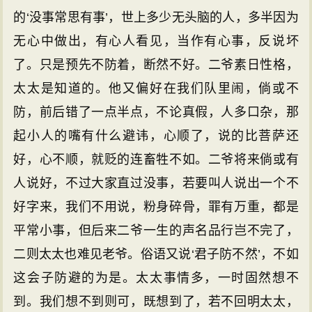
的‘没事常思有事’，世上多少无头脑的人，多半因为
无心中做出，有心人看见，当作有心事，反说坏
了。只是预先不防着，断然不好。二爷素日性格，
太太是知道的。他又偏好在我们队里闹，倘或不
防，前后错了一点半点，不论真假，人多口杂，那
起小人的嘴有什么避讳，心顺了，说的比菩萨还
好，心不顺，就贬的连畜牲不如。二爷将来倘或有
人说好，不过大家直过没事，若要叫人说出一个不
好字来，我们不用说，粉身碎骨，罪有万重，都是
平常小事，但后来二爷一生的声名品行岂不完了，
二则太太也难见老爷。俗语又说‘君子防不然’，不如
这会子防避的为是。太太事情多，一时固然想不
到。我们想不到则可，既想到了，若不回明太太，