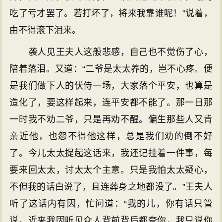
吃了亏才罢了。若打坏了，将来我靠谁呢！”说着，
由不得滚下泪来。
袭人见王夫人这般悲感，自己也不觉伤了心，
陪着落泪。又道：“二爷是太太养的，岂不心疼。便
是我们做下人的伏侍一场，大家落个平安，也算是
造化了，要这样起来，连平安都不能了。那一日那
一时我不劝二爷，只是再劝不醒。偏生那些人又肯
亲近他，也怨不得他这样，总是我们劝的倒不好
了。今儿太太提起这话来，我还记挂着一件事，每
要来回太太，讨太太个主意。只是我怕太太疑心，
不但我的话白说了，且连葬身之地都没了。”王夫人
听了这话内有因，忙问道：“我的儿，你有话只管
说。近来我因听见众人背前背后都夸你，我只说你