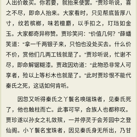
人出价敢买。你若要，就抬来使罢。”贾珍听说，喜
之不尽，即命人抬来。大家看时，只见帮底皆厚八
寸，纹若槟榔，味若檀麝，以手扣之，玎珰如金
玉。大家都奇异称赞。贾珍笑问：“价值几何？”薛蟠
笑道：“拿一千两银子来，只怕也没处买去。什么价
不价，赏他们几两工钱就是了。”贾珍听说，忙谢不
尽，即命解锯糊漆。贾政因劝道：“此物恐非常人可
享者，殓以上等杉木也就是了。”此时贾珍恨不能代
秦氏之死，这话如何肯听。
因忽又听得秦氏之丫鬟名唤瑞珠者，见秦氏死
了，他也触柱而亡。此事可罕，合族人也都称叹。
贾珍遂以孙女之礼敛殡，一并停灵于会芳园中之登
仙阁。小丫鬟名宝珠者，因见秦氏身无所出，乃甘