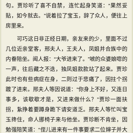
句。贾珍听了喜不自禁，连忙起身笑道：“果然妥
贴，如今就去。”说着拉了宝玉，辞了众人，便往上
房里来。
可巧这日非正经日期，亲友来的少，里面不过
几位近亲堂客，邢夫人，王夫人，凤姐并合族中的
内眷陪坐。闻人报：“大爷进来了。”唬的众婆娘唿的
一声，往后藏之不迭，独凤姐款款站了起来。贾珍
此时也有些病症在身，二则过于悲痛了，因拄个拐
踱了进来。邢夫人等因说道：“你身上不好，又连日
事多，该歇歇才是，又进来做什么？”贾珍一面扶
拐，紥挣着要蹲身跪下请安道乏。邢夫人等忙叫宝
玉搀住，命人挪椅子来与他坐。贾珍断不肯坐，因
勉强陪笑道：“侄儿进来有一件事要求二位婶子并大