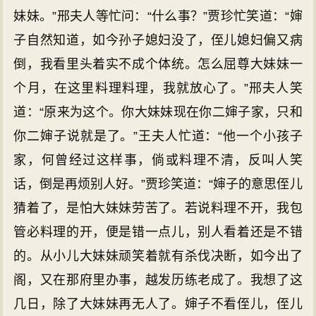
妹妹。”邢夫人等忙问：“什么事？”贾珍忙笑道：“婶
子自然知道，如今孙子媳妇没了，侄儿媳妇偏又病
倒，我看里头着实不成个体统。怎么屈尊大妹妹一
个月，在这里料理料理，我就放心了。”邢夫人笑
道：“原来为这个。你大妹妹现在你二婶子家，只和
你二婶子说就是了。”王夫人忙道：“他一个小孩子
家，何曾经过这样事，倘或料理不清，反叫人笑
话，倒是再烦别人好。”贾珍笑道：“婶子的意思侄儿
猜着了，是怕大妹妹劳苦了。若说料理不开，我包
管必料理的开，便是错一点儿，别人看着还是不错
的。从小儿大妹妹顽笑着就有杀伐决断，如今出了
阁，又在那府里办事，越发历练老成了。我想了这
几日，除了大妹妹再无人了。婶子不看侄儿，侄儿