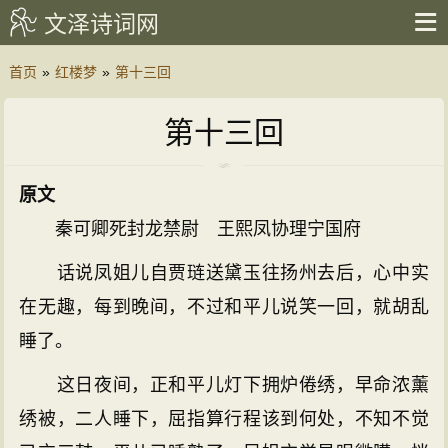
文泽诗词网
首页
»
红楼梦
»
第十三回
第十三回
原文
秦可卿死封龙禁尉 王熙凤协理宁国府
话说凤姐儿自贾琏送黛玉往扬州去后，心中实
在无趣，每到晚间，不过和平儿说笑一回，就胡乱
睡了。
这日夜间，正和平儿灯下拥炉倦绣，早命浓薰
绣被，二人睡下，屈指算行程该到何处，不知不觉