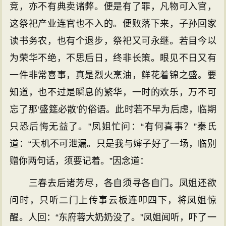
竞，亦不有典卖诸弊。便是有了罪，凡物可入官，
这祭祀产业连官也不入的。便败落下来，子孙回家
读书务农，也有个退步，祭祀又可永继。若目今以
为荣华不绝，不思后日，终非长策。眼见不日又有
一件非常喜事，真是烈火烹油，鲜花着锦之盛。要
知道，也不过是瞬息的繁华，一时的欢乐，万不可
忘了那‘盛筵必散’的俗语。此时若不早为后虑，临期
只恐后悔无益了。”凤姐忙问：“有何喜事？”秦氏
道：“天机不可泄漏。只是我与婶子好了一场，临别
赠你两句话，须要记着。”因念道：
三春去后诸芳尽，各自须寻各自门。凤姐还欲
问时，只听二门上传事云板连叩四下，将凤姐惊
醒。人回：“东府蓉大奶奶没了。”凤姐闻听，吓了一