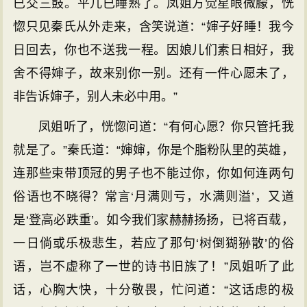
已交三鼓。平儿已睡熟了。凤姐方觉星眼微朦，恍
惚只见秦氏从外走来，含笑说道：“婶子好睡！我今
日回去，你也不送我一程。因娘儿们素日相好，我
舍不得婶子，故来别你一别。还有一件心愿未了，
非告诉婶子，别人未必中用。”
凤姐听了，恍惚问道：“有何心愿？你只管托我
就是了。”秦氏道：“婶婶，你是个脂粉队里的英雄，
连那些束带顶冠的男子也不能过你，你如何连两句
俗语也不晓得？常言‘月满则亏，水满则溢’，又道
是‘登高必跌重’。如今我们家赫赫扬扬，已将百载，
一日倘或乐极悲生，若应了那句‘树倒猢狲散’的俗
语，岂不虚称了一世的诗书旧族了！”凤姐听了此
话，心胸大快，十分敬畏，忙问道：“这话虑的极