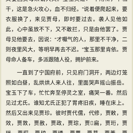
干，这是急火攻心，血不归经。”说着便爬起来，要
衣服换了，来见贾母，即时要过去。袭人见他如
此，心中虽放不下，又不敢拦，只是由他罢了。贾
母见他要去，因说：“才嚈气的人，那里不干净，二
则夜里风大，等明早再去不迟。”宝玉那里肯依。贾
母命人备车，多派跟随人役，拥护前来。
一直到了宁国府前，只见府门洞开，两边灯笼
照如白昼，乱烘烘人来人往，里面哭声摇山振岳。
宝玉下了车，忙忙奔至停灵之室，痛哭一番。然后
见过尤氏。谁知尤氏正犯了胃疼旧疾，睡在床上。
然后又出来见贾珍。彼时贾代儒，代修，贾敕，贾
效，贾敦，贾赦，贾政，贾琮，贾扁，贾珩，贾