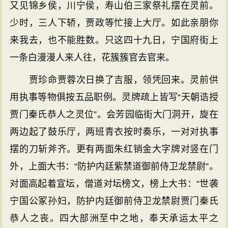
又见锦乡侯，川宁侯，寿山伯三家祭礼摆在灵前。
少时，三人下轿，贾政等忙接上大厅。如此亲朋你
来我去，也不能胜数。只这四十九日，宁国府街上
一条白漫漫人来人往，花簇簇官去官来。
贾珍命贾蓉次日换了吉服，领凭回来。灵前供
用执事等物俱按五品职例。灵牌疏上皆写“天朝诰授
贾门秦氏恭人之灵位”。会芳园临街大门洞开，旋在
两边起了鼓乐厅，两班青衣按时奏乐，一对对执事
摆的刀斩斧齐。更有两面朱红销金大字牌对竖在门
外，上面大书：“防护内廷紫禁道御前侍卫龙禁尉”。
对面高起着宣坛，僧道对坛榜文，榜上大书：“世袭
宁国公冢孙妇，防护内廷御前侍卫龙禁尉贾门秦氏
恭人之丧。四大部洲至中之地，奉天承运太平之