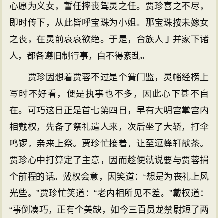
心愿为义女，誓任摔丧驾灵之任。贾珍喜之不尽，
即时传下，从此皆呼宝珠为小姐。那宝珠按未嫁女
之丧，在灵前哀哀欲绝。于是，合族人丁并家下诸
人，都各遵旧制行事，自不得紊乱。
贾珍因想着贾蓉不过是个黉门监，灵幡经榜上
写时不好看，便是执事也不多，因此心下甚不自
在。可巧这日正是首七第四日，早有大明宫掌宫内
相戴权，先备了祭礼遣人来，次后坐了大轿，打伞
鸣锣，亲来上祭。贾珍忙接着，让至逗蜂轩献茶。
贾珍心中打算定了主意，因而趁便就说要与贾蓉捐
个前程的话。戴权会意，因笑道：“想是为丧礼上风
光些。”贾珍忙笑道：“老内相所见不差。”戴权道：
“事倒凑巧，正有个美缺，如今三百员龙禁尉短了两