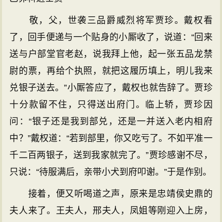
敬，父，世袭三品爵威烈将军贾珍。戴权看
了，回手便递与一个贴身的小厮收了，说道：“回来
送与户部堂官老赵，说我拜上他，起一张五品龙禁
尉的票，再给个执照，就把这履历填上，明儿我来
兑银子送去。”小厮答应了，戴权也就告辞了。贾珍
十分款留不住，只得送出府门。临上轿，贾珍因
问：“银子还是我到部兑，还是一并送入老内相府
中？”戴权道：“若到部里，你又吃亏了。不如平准一
千二百两银子，送到我家就完了。”贾珍感谢不尽，
只说：“待服满后，亲带小犬到府叩谢。”于是作别。
接着，便又听喝道之声，原来是忠靖侯史鼎的
夫人来了。王夫人，邢夫人，凤姐等刚迎入上房，