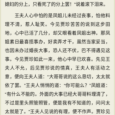
媳妇的分上，只看死了的分上罢！”说着滚下泪来。
王夫人心中怕的是凤姐儿未经过丧事，怕他料
理不清，惹人耻笑。今见贾珍苦苦的说到这步田
地，心中已活了几分，却又眼看着凤姐出神。那凤
姐素日最喜揽事办，好卖弄才干，虽然当家妥当，
也因未办过婚丧大事，恐人还不伏，巴不得遇见这
事。今见贾珍如此一来，他心中早已欢喜。先见王
夫人不允，后见贾珍说的情真，王夫人有活动之
意，便向王夫人道：“大哥哥说的这么恳切，太太就
依了罢。”王夫人悄悄的道：“你可能么？”凤姐道：
“有什么不能的。外面的大事已经大哥哥料理清了，
不过是里头照管照管，便是我有不知道的，问问太
太就是了。”王夫人见说的有理，便不作声。贾珍见