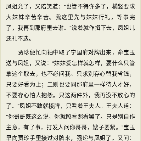
凤姐允了，又陪笑道：“也管不得许多了，横竖要求
大妹妹辛苦辛苦。我这里先与妹妹行礼，等事完
了，我再到那府里去谢。”说着就作揖下去，凤姐儿
还礼不迭。
贾珍便忙向袖中取了宁国府对牌出来，命宝玉
送与凤姐，又说：“妹妹爱怎样就怎样，要什么只管
拿这个取去，也不必问我。只求别存心替我省钱，
只要好看为上；二则也要同那府里一样待人才好，
不要存心怕人抱怨。只这两件外，我再没不放心的
了。”凤姐不敢就接牌，只看着王夫人。王夫人道：
“你哥哥既这么说，你就照看照看罢了。只是别自作
主意，有了事，打发人问你哥哥，嫂子要紧。”宝玉
早向贾珍手里接过对牌来，强递与凤姐了。又问：