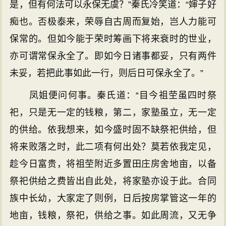
是，但有何法可以永保无虞？”秦氏冷笑道：“婶子好
痴也。否极泰来，荣辱自古周而复始，岂人力能可
保常的。但如今能于荣时筹画下将来衰时的世业，
亦可谓常保永全了。即如今日诸事都妥，只有两件
未妥，若把此事如此一行，则后日可保永全了。”
凤姐便问何事。秦氏道：“目今祖茔虽四时祭
祀，只是无一定的钱粮，第二，家塾虽立，无一定
的供给。依我想来，如今盛时固不缺祭祀供给，但
将来败落之时，此二项有何出处？莫若依我定见，
趁今日富贵，将祖茔附近多置田庄房舍地亩，以备
祭祀供给之费皆出自此处，将家塾亦设于此。合同
族中长幼，大家定了则例，日后按房掌管这一年的
地亩，钱粮，祭祀，供给之事。如此周流，又无争