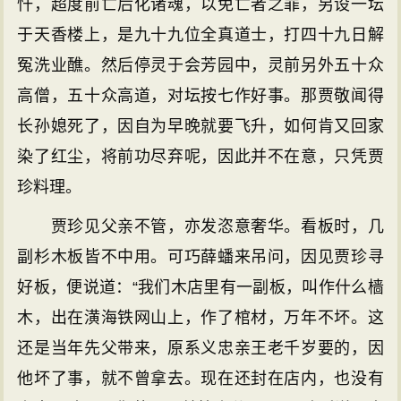
忏，超度前亡后化诸魂，以免亡者之罪，另设一坛
于天香楼上，是九十九位全真道士，打四十九日解
冤洗业醮。然后停灵于会芳园中，灵前另外五十众
高僧，五十众高道，对坛按七作好事。那贾敬闻得
长孙媳死了，因自为早晚就要飞升，如何肯又回家
染了红尘，将前功尽弃呢，因此并不在意，只凭贾
珍料理。
贾珍见父亲不管，亦发恣意奢华。看板时，几
副杉木板皆不中用。可巧薛蟠来吊问，因见贾珍寻
好板，便说道：“我们木店里有一副板，叫作什么樯
木，出在潢海铁网山上，作了棺材，万年不坏。这
还是当年先父带来，原系义忠亲王老千岁要的，因
他坏了事，就不曾拿去。现在还封在店内，也没有