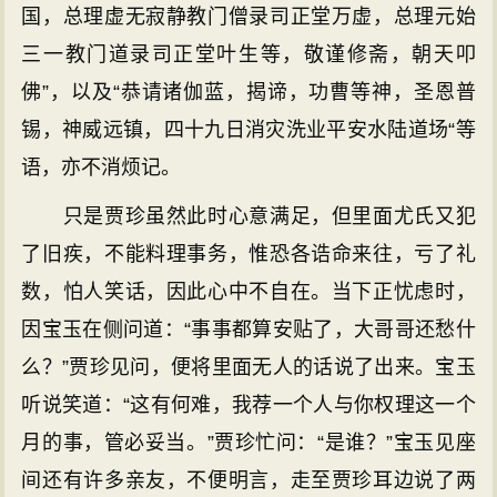
国，总理虚无寂静教门僧录司正堂万虚，总理元始
三一教门道录司正堂叶生等，敬谨修斋，朝天叩
佛”，以及“恭请诸伽蓝，揭谛，功曹等神，圣恩普
锡，神威远镇，四十九日消灾洗业平安水陆道场“等
语，亦不消烦记。
只是贾珍虽然此时心意满足，但里面尤氏又犯
了旧疾，不能料理事务，惟恐各诰命来往，亏了礼
数，怕人笑话，因此心中不自在。当下正忧虑时，
因宝玉在侧问道：“事事都算安贴了，大哥哥还愁什
么？”贾珍见问，便将里面无人的话说了出来。宝玉
听说笑道：“这有何难，我荐一个人与你权理这一个
月的事，管必妥当。”贾珍忙问：“是谁？”宝玉见座
间还有许多亲友，不便明言，走至贾珍耳边说了两