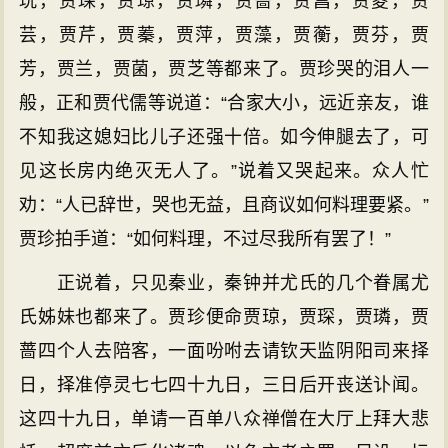
珖，贾琛，贾琼，贾璘，贾蔷，贾菖，贾菱，贾
芸，贾芹，贾蓁，贾萍，贾藻，贾蘅，贾芬，贾
芳，贾兰，贾菌，贾芝等都来了。贾珍哭的泪人一
般，正和贾代儒等说道：“合家大小，远近亲友，谁
不知我这媳妇比儿子还强十倍。如今伸腿去了，可
见这长房内绝灭无人了。”说着又哭起来。众人忙
劝：“人已辞世，哭也无益，且商议如何料理要紧。”
贾珍拍手道：“如何料理，不过尽我所有罢了！”
正说着，只见秦业，秦钟并尤氏的几个眷属尤
氏姊妹也都来了。贾珍便命贾琼，贾琛，贾璘，贾
蔷四个人去陪客，一面吩咐去请钦天监阴阳司来择
日，择准停灵七七四十九日，三日后开丧送讣闻。
这四十九日，单请一百单八众禅僧在大厅上拜大悲