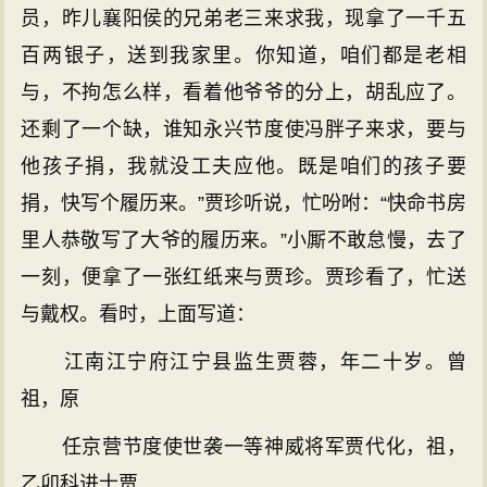
员，昨儿襄阳侯的兄弟老三来求我，现拿了一千五
百两银子，送到我家里。你知道，咱们都是老相
与，不拘怎么样，看着他爷爷的分上，胡乱应了。
还剩了一个缺，谁知永兴节度使冯胖子来求，要与
他孩子捐，我就没工夫应他。既是咱们的孩子要
捐，快写个履历来。”贾珍听说，忙吩咐：“快命书房
里人恭敬写了大爷的履历来。”小厮不敢怠慢，去了
一刻，便拿了一张红纸来与贾珍。贾珍看了，忙送
与戴权。看时，上面写道：
江南江宁府江宁县监生贾蓉，年二十岁。曾
祖，原
任京营节度使世袭一等神威将军贾代化，祖，
乙卯科进士贾